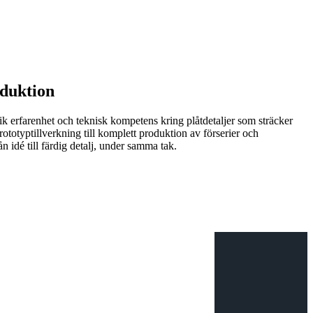
oduktion
k erfarenhet och teknisk kompetens kring plåtdetaljer som sträcker
rototyptillverkning till komplett produktion av förserier och
ån idé till färdig detalj, under samma tak.