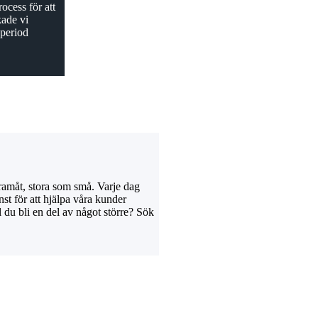
ocess för att
kade vi
period
ramåt, stora som små. Varje dag
t för att hjälpa våra kunder
ll du bli en del av något större? Sök