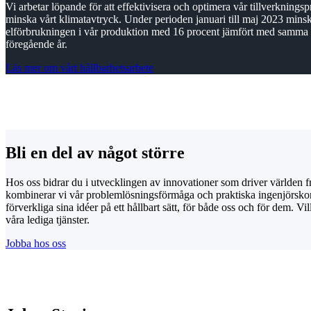
Vi arbetar löpande för att effektivisera och optimera vår tillverkningspr
minska vårt klimatavtryck. Under perioden januari till maj 2023 mins
elförbrukningen i vår produktion med 16 procent jämfört med samma 
föregående år.
Läs mer om vårt hållbarhetsarbete
Bli en del av något större
Hos oss bidrar du i utvecklingen av innovationer som driver världen f
kombinerar vi vår problemlösningsförmåga och praktiska ingenjörskons
förverkliga sina idéer på ett hållbart sätt, för både oss och för dem. Vi
våra lediga tjänster.
Jobba hos oss