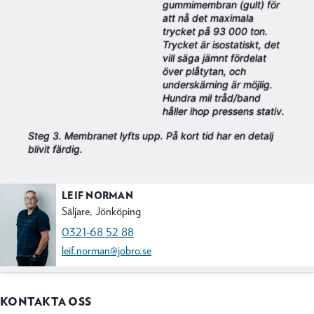
gummimembran (gult) för
att nå det maximala
trycket på 93 000 ton.
Trycket är isostatiskt, det
vill säga jämnt fördelat
över plåtytan, och
underskärning är möjlig.
Hundra mil tråd/band
håller ihop pressens stativ.
Steg 3. Membranet lyfts upp. På kort tid har en detalj
blivit färdig.
LEIF NORMAN
Säljare, Jönköping
0321-68 52 88
leif.norman@jobro.se
KONTAKTA OSS