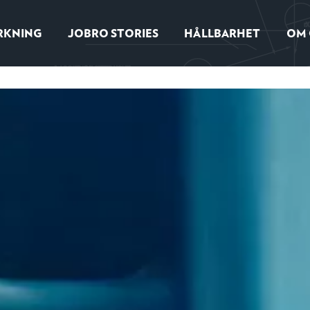
RKNING
JOBRO STORIES
HÅLLBARHET
OM 
Hoppa
till
innehåll